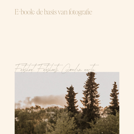
E-book: de basis van fotografie
Fotoshoot
,
Fotoshoots
,
Gouden uurtje