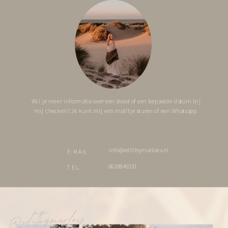
Wil je meer informatie over een shoot of een bepaalde datum bij
mij checken? Je kunt mij een mailtje sturen of een Whatsapp.
info@editbymarloes.nl
E-MAIL
0620845531
TEL.
@editbymarloes