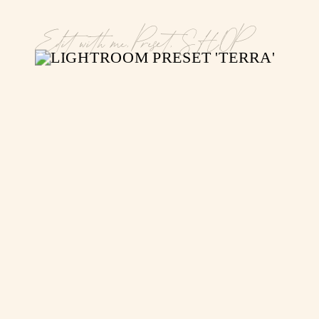
Edit with me
,
Preset
,
SHOP