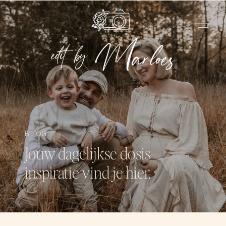
BLOG
Jouw dagelijkse dosis
inspiratie vind je hier.