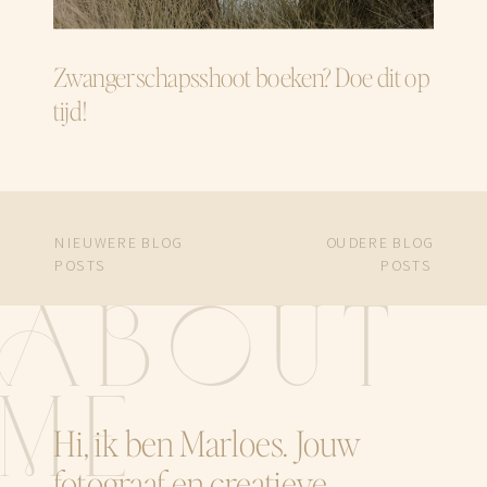
Zwangerschapsshoot boeken? Doe dit op
tijd!
NIEUWERE BLOG
OUDERE BLOG
POSTS
POSTS
ABOUT
ME
Hi, ik ben Marloes. Jouw
fotograaf en creatieve