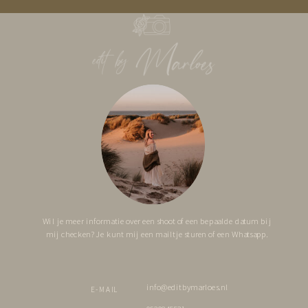
Wil je meer informatie over een shoot of een bepaalde datum bij
mij checken? Je kunt mij een mailtje sturen of een Whatsapp.
info@editbymarloes.nl
E-MAIL