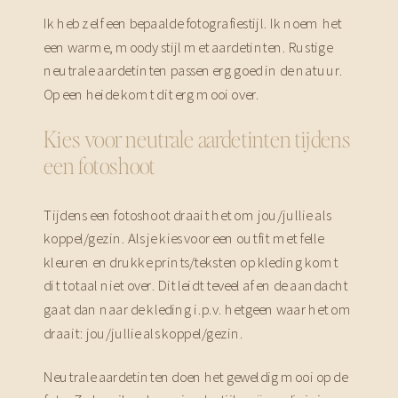
Ik heb zelf een bepaalde fotografiestijl. Ik noem het
een warme, moody stijl met aardetinten. Rustige
neutrale aardetinten passen erg goed in de natuur.
Op een heide komt dit erg mooi over.
Kies voor neutrale aardetinten tijdens
een fotoshoot
Tijdens een fotoshoot draait het om jou/jullie als
koppel/gezin. Als je kies voor een outfit met felle
kleuren en drukke prints/teksten op kleding komt
dit totaal niet over. Dit leidt teveel af en de aandacht
gaat dan naar de kleding i.p.v. hetgeen waar het om
draait: jou/jullie als koppel/gezin.
Neutrale aardetinten doen het geweldig mooi op de