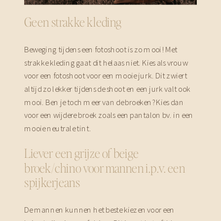
Geen strakke kleding
Beweging tijdens een fotoshoot is zo mooi! Met
strakke kleding gaat dit helaas niet. Kies als vrouw
voor een fotoshoot voor een mooie jurk. Dit zwiert
altijd zo lekker tijdens de shoot en een jurk valt ook
mooi. Ben je toch meer van de broeken? Kies dan
voor een wijdere broek zoals een pantalon bv. in een
mooie neutrale tint.
Liever een grijze of beige
broek/chino voor mannen i.p.v. een
spijkerjeans
De mannen kunnen het beste kiezen voor een