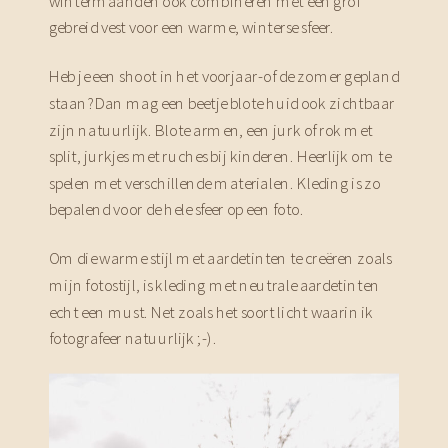
wintermaanden ook combineren met een grof
gebreid vest voor een warme, winterse sfeer.
Heb je een shoot in het voorjaar-of de zomer gepland
staan? Dan mag een beetje blote huid ook zichtbaar
zijn natuurlijk. Blote armen, een jurk of rok met
split, jurkjes met ruches bij kinderen. Heerlijk om te
spelen met verschillende materialen. Kleding is zo
bepalend voor de hele sfeer op een foto.
Om die warme stijl met aardetinten te creëren zoals
mijn fotostijl, is kleding met neutrale aardetinten
echt een must. Net zoals het soort licht waarin ik
fotografeer natuurlijk ;-).