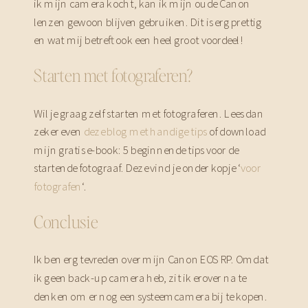
ik mijn camera kocht, kan ik mijn oude Canon
lenzen gewoon blijven gebruiken. Dit is erg prettig
en wat mij betreft ook een heel groot voordeel!
Starten met fotograferen?
Wil je graag zelf starten met fotograferen. Lees dan
zeker even
deze blog met handige tips
of download
mijn gratis e-book: 5 beginnende tips voor de
startende fotograaf. Deze vind je onder kopje ‘
voor
fotografen
‘.
Conclusie
Ik ben erg tevreden over mijn Canon EOS RP. Omdat
ik geen back-up camera heb, zit ik erover na te
denken om er nog een systeemcamera bij te kopen.