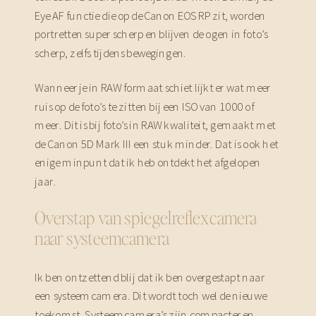
Eye AF functie die op de Canon EOS RP zit, worden
portretten super scherp en blijven de ogen in foto’s
scherp, zelfs tijdens bewegingen.
Wanneer je in RAW formaat schiet lijkt er wat meer
ruis op de foto’s te zitten bij een ISO van 1000 of
meer. Dit is bij foto’s in RAW kwaliteit, gemaakt met
de Canon 5D Mark III een stuk minder. Dat is ook het
enige minpunt dat ik heb ontdekt het afgelopen
jaar.
Overstap van spiegelreflexcamera
naar systeemcamera
Ik ben ontzettend blij dat ik ben overgestapt naar
een systeemcamera. Dit wordt toch wel de nieuwe
toekomst. Systeemcamera’s zijn compacter en