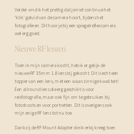
Verder vind ik het prettig dat je niet continue het
‘klik’ geluid van de camera hoort, tijdens het
fotograferen. Dit hoor je bij een spiegelreflexcamera
wel erg goed.
Nieuwe RF lenzen
Toen ik mijn camera kocht, heb ik er gelijk de
nieuwe RF 35mm 1.8 lens bij gekocht. Dit is echt een
topper van een lens, met een waanzinnige kwaliteit!
Een allround lens die erg geschikt is voor
reisfotografie, maar ook fijn om te gebruiken bij
fotoshoots en voor portretten. Dit is overigens ook
mijn enige RF lens tot nu toe.
Dankzij de RF Mount Adapter die ik erbij kreeg toen