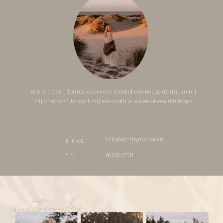
Wil je meer informatie over een shoot of een bepaalde datum bij
mij checken? Je kunt mij een mailtje sturen of een Whatsapp.
info@editbymarloes.nl
E-MAIL
0620845531
TEL.
@editbymarloes