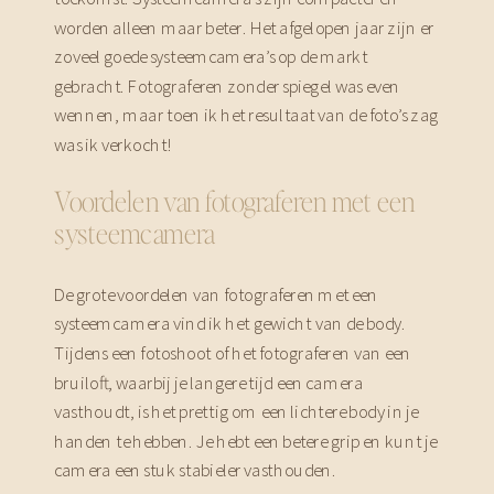
worden alleen maar beter. Het afgelopen jaar zijn er
zoveel goede systeemcamera’s op de markt
gebracht. Fotograferen zonder spiegel was even
wennen, maar toen ik het resultaat van de foto’s zag
was ik verkocht!
Voordelen van fotograferen met een
systeemcamera
De grote voordelen van fotograferen met een
systeemcamera vind ik het gewicht van de body.
Tijdens een fotoshoot of het fotograferen van een
bruiloft, waarbij je langere tijd een camera
vasthoudt, is het prettig om een lichtere body in je
handen te hebben. Je hebt een betere grip en kunt je
camera een stuk stabieler vasthouden.