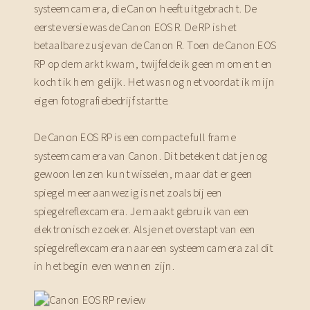
systeemcamera, die Canon heeft uitgebracht. De
eerste versie was de Canon EOS R. De RP is het
betaalbare zusje van de Canon R. Toen de Canon EOS
RP op de markt kwam, twijfelde ik geen moment en
kocht ik hem gelijk. Het was nog net voordat ik mijn
eigen fotografiebedrijf startte.
De Canon EOS RP is een compacte full frame
systeemcamera van Canon. Dit betekent dat je nog
gewoon lenzen kunt wisselen, maar dat er geen
spiegel meer aanwezig is net zoals bij een
spiegelreflexcamera. Je maakt gebruik van een
elektronische zoeker. Als je net overstapt van een
spiegelreflexcamera naar een systeemcamera zal dit
in het begin even wennen zijn.