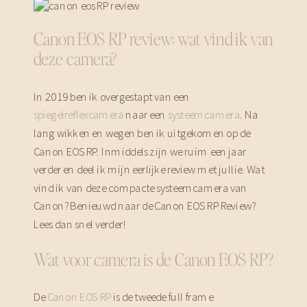
Canon EOS RP review: wat vind ik van
deze camera?
In 2019 ben ik overgestapt van een
spiegelreflexcamera
naar een
systeemcamera
. Na
lang wikken en wegen ben ik uitgekomen op de
Canon EOS RP. Inmiddels zijn we ruim een jaar
verder en deel ik mijn eerlijke review met jullie. Wat
vind ik van deze compacte systeemcamera van
Canon? Benieuwd naar de Canon EOS RP Review?
Lees dan snel verder!
Wat voor camera is de Canon EOS RP?
De
Canon EOS RP
is de tweede full frame