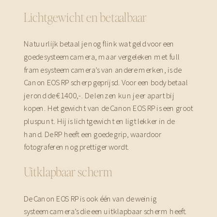
Lichtgewicht en betaalbaar
Natuurlijk betaal je nog flink wat geld voor een
goede systeemcamera, maar vergeleken met full
frame systeemcamera’s van andere merken, is de
Canon EOS RP scherp geprijsd. Voor een body betaal
je rond de €1400,-. De lenzen kun je er apart bij
kopen. Het gewicht van de Canon EOS RP is een groot
pluspunt. Hij is lichtgewicht en ligt lekker in de
hand. De RP heeft een goede grip, waardoor
fotograferen nog prettiger wordt.
Uitklapbaar scherm
De Canon EOS RP is ook één van de weinig
systeemcamera’s die een uitklapbaar scherm heeft.