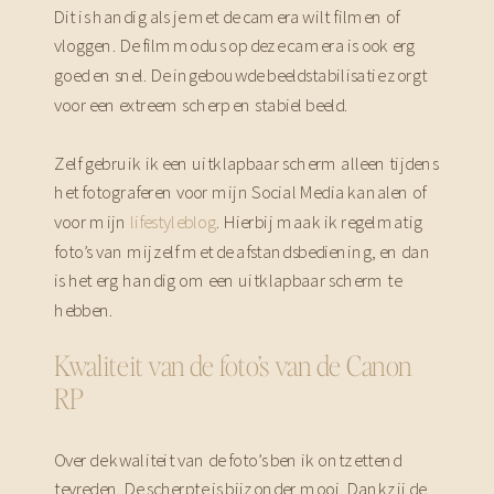
Dit is handig als je met de camera wilt filmen of
vloggen. De filmmodus op deze camera is ook erg
goed en snel. De ingebouwde beeldstabilisatie zorgt
voor een extreem scherp en stabiel beeld.
Zelf gebruik ik een uitklapbaar scherm alleen tijdens
het fotograferen voor mijn Social Media kanalen of
voor mijn
lifestyleblog
. Hierbij maak ik regelmatig
foto’s van mijzelf met de afstandsbediening, en dan
is het erg handig om een uitklapbaar scherm te
hebben.
Kwaliteit van de foto’s van de Canon
RP
Over de kwaliteit van de foto’s ben ik ontzettend
tevreden. De scherpte is bijzonder mooi. Dankzij de