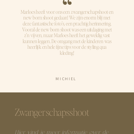
Marloes heeft voor ons een zwangerschapshoot en
new born shoot gedaan! We zijn enorm blij met
deze fantastische foto's, een prachtig herinnering.
Vooral de new born shoot was een uitdaging met
z'n vijven, maar Marloes heeft het geweldig vast
kunnen leggen. De omgang met de kinderen was
heerlijk en hele fijne tips voor de styling qua
kleding!
MICHIEL
Zwangerschapsshoot
Hier vind je meer informatie over de