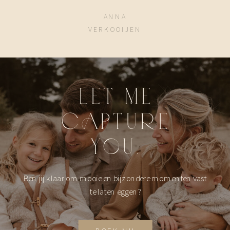
ANNA
VERKOOIJEN
LET ME
CAPTURE
YOU.
Ben jij klaar om mooie en bijzondere momenten vast
te laten eggen?