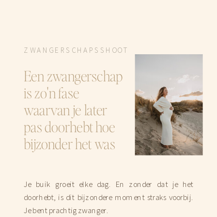
ZWANGERSCHAPSSHOOT
Een zwangerschap
is zo'n fase
waarvan je later
pas doorhebt hoe
bijzonder het was
Je buik groeit elke dag. En zonder dat je het
doorhebt, is dit bijzondere moment straks voorbij.
Je bent prachtig zwanger.