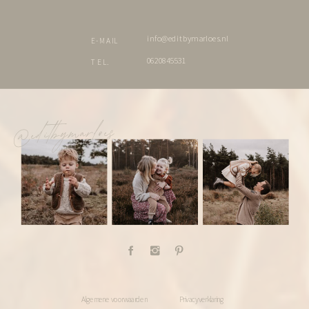
info@editbymarloes.nl
E-MAIL
0620845531
TEL.
@editbymarloes
Algemene voorwaarden
Privacyverklaring