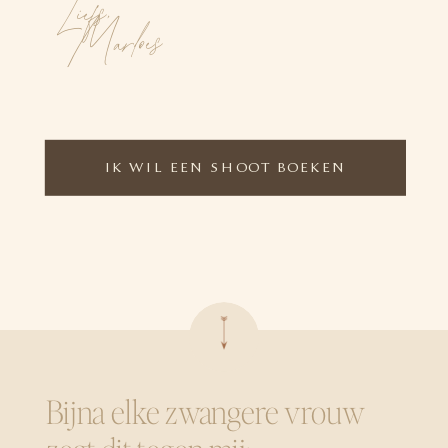
Liefs,
Marloes
IK WIL EEN SHOOT BOEKEN
Bijna elke zwangere vrouw