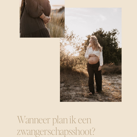
Wanneer plan ik een
zwangerschapsshoot?