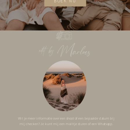
BOEK NU
Wil je meer informatie over een shoot of een bepaalde datum bij
mij checken? Je kunt mij een mailtje sturen of een Whatsapp.