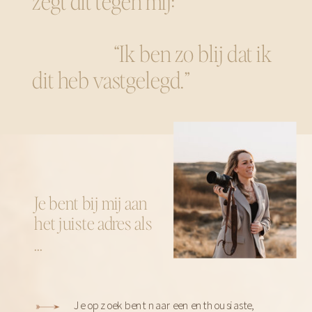
zegt dit tegen mij:
“Ik ben zo blij dat ik
dit heb vastgelegd.”
Je bent bij mij aan
het juiste adres als
...
Je op zoek bent naar een enthousiaste,