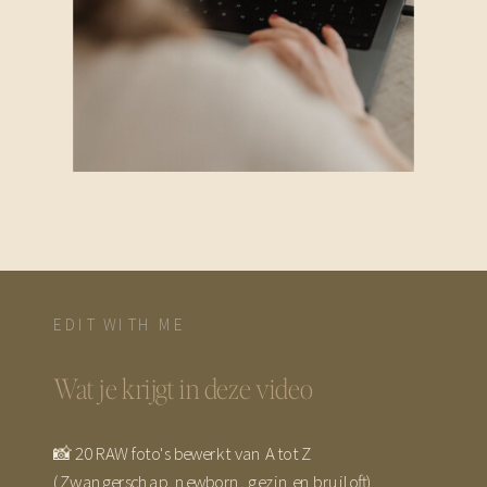
EDIT WITH ME
Wat je krijgt in deze video
📸 20 RAW foto's bewerkt van A tot Z
(Zwangerschap, newborn, gezin en bruiloft)