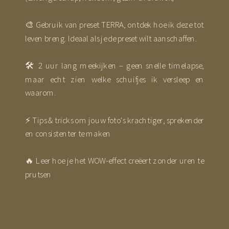
🎨 Gebruik van preset TERRA, ontdek hoe ik deze tot
leven breng. Ideaal als je de preset wilt aanschaffen.
🛠️ 2 uur lang meekijken – geen snelle timelapse,
maar echt zien welke schuifjes ik versleep en
waarom.
⚡ Tips & tricks om jouw foto's krachtiger, sprekender
en consistenter te maken
🔥 Leer hoe je het WOW-effect creëert zonder uren te
prutsen