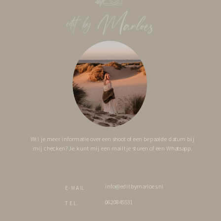
Wil je meer informatie over een shoot of een bepaalde datum bij
mij checken? Je kunt mij een mailtje sturen of een Whatsapp.
info@editbymarloes.nl
E-MAIL
0620845531
TEL.