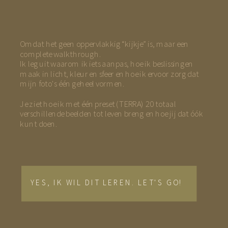
Omdat het geen oppervlakkig “kijkje” is, maar een
complete walkthrough.
Ik leg uit waarom ik iets aanpas, hoe ik beslissingen
maak in licht, kleur en sfeer en hoe ik ervoor zorg dat
mijn foto's één geheel vormen.
Je ziet hoe ik met één preset (TERRA) 20 totaal
verschillende beelden tot leven breng en hoe jij dat óók
kunt doen.
YES, IK WIL DIT LEREN. LET'S GO!