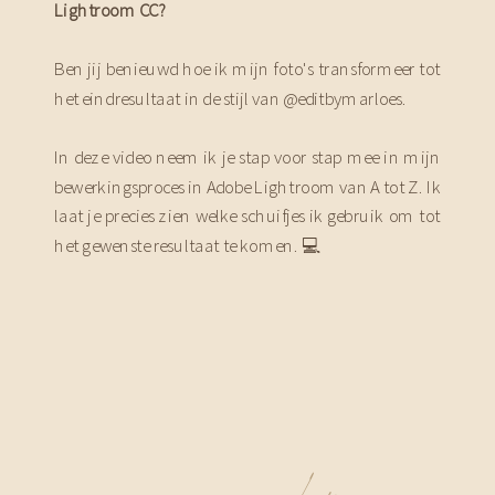
Lightroom CC?
Ben jij benieuwd hoe ik mijn foto's transformeer tot
het eindresultaat in de stijl van @editbymarloes.
In deze video neem ik je stap voor stap mee in mijn
bewerkingsproces in Adobe Lightroom van A tot Z. Ik
laat je precies zien welke schuifjes ik gebruik om tot
het gewenste resultaat te komen. 💻