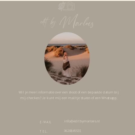
Wil je meer informatie over een shoot of een bepaalde datum bij
mij checken? Je kunt mij een mailtje sturen of een Whatsapp.
info@editbymarloes.nl
E-MAIL
0620845531
TEL.