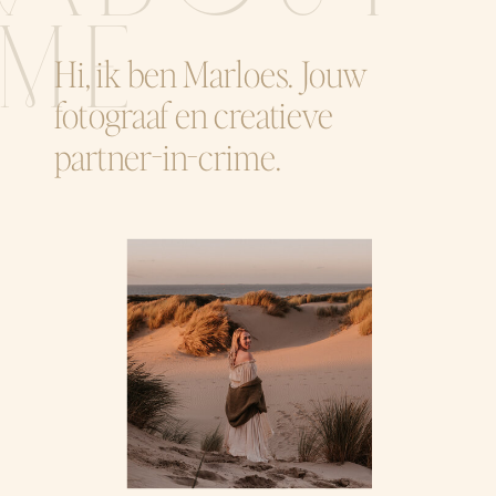
ME
Hi, ik ben Marloes. Jouw
fotograaf en creatieve
partner-in-crime.