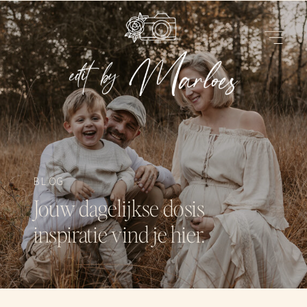
BLOG
Jouw dagelijkse dosis
inspiratie vind je hier.