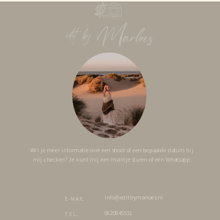
Wil je meer informatie over een shoot of een bepaalde datum bij
mij checken? Je kunt mij een mailtje sturen of een Whatsapp.
info@editbymarloes.nl
E-MAIL
0620845531
TEL.