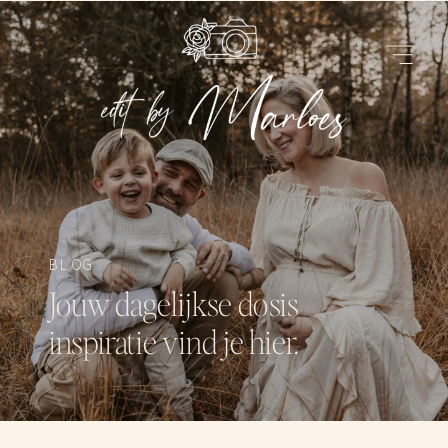
BLOG
Jouw dagelijkse dosis
inspiratie vind je hier.