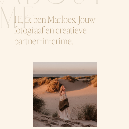
ME
Hi, ik ben Marloes. Jouw
fotograaf en creatieve
partner-in-crime.